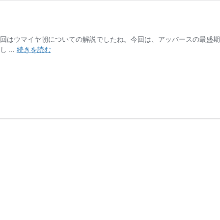
回はウマイヤ朝についての解説でしたね。今回は、アッバースの最盛期やウ
ア
し …
続きを読む
ッ
バ
ー
ス
朝
の
最
盛
期
は
い
つ？