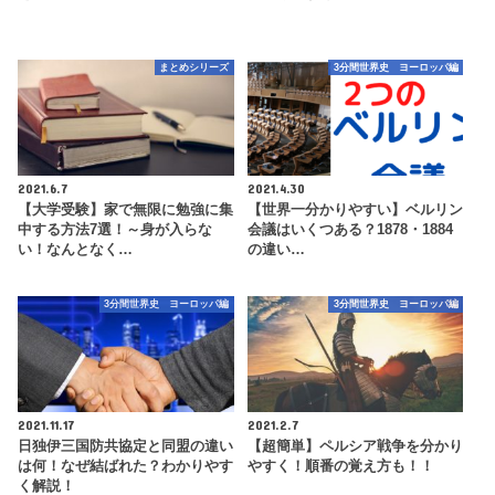
まとめシリーズ
3分間世界史 ヨーロッパ編
2021.6.7
2021.4.30
【大学受験】家で無限に勉強に集
【世界一分かりやすい】ベルリン
中する方法7選！～身が入らな
会議はいくつある？1878・1884
い！なんとなく…
の違い…
3分間世界史 ヨーロッパ編
3分間世界史 ヨーロッパ編
2021.11.17
2021.2.7
日独伊三国防共協定と同盟の違い
【超簡単】ペルシア戦争を分かり
は何！なぜ結ばれた？わかりやす
やすく！順番の覚え方も！！
く解説！