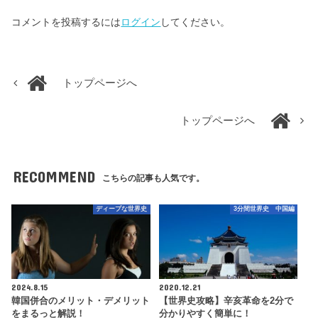
コメントを投稿するには
ログイン
してください。
トップページへ
トップページへ
RECOMMEND
こちらの記事も人気です。
ディープな世界史
3分間世界史 中国編
2024.8.15
2020.12.21
韓国併合のメリット・デメリット
【世界史攻略】辛亥革命を2分で
をまるっと解説！
分かりやすく簡単に！