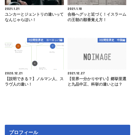
2021.1.21
2021.1.18
ユンカーとジェントリの違いって
合格へグッと近づく！イスラーム
なんじゃらほい！
の王朝の順番覚え方！
3分間世界史 ヨーロッパ編
3分間世界史 中国編
2020.12.21
2021.12.27
【説明できる？】ノルマン人、ス
【世界一分かりやすい】郷挙里選
ラヴ人の違い！
と九品中正、科挙の違いとは？
プロフィール