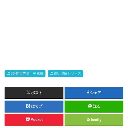
3分間世界史 中東編
違い理解シリーズ
ポスト
シェア
はてブ
送る
Pocket
feedly