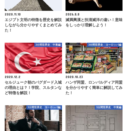
2020.11.10
2026.8.8
エジプト文明の特徴を歴史を解説
滅満興漢と扶清滅洋の違い！意味
しながら分かりやすくまとめてみ
をしっかり理解しよう！
た！
3分間世界史 中東編
3分間世界史 ヨーロッパ編
2020.12.2
2020.10.23
セルジューク朝のバグダード入城
ハンザ同盟、ロンバルディア同盟
の理由とは？！学院、スルタンな
を分かりやすく簡単に解説してみ
ど特徴を解説！
た！
3分間世界史 ヨーロッパ編
3分間世界史 中東編