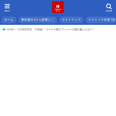
menu
search
ホーム
教科書を1から順番に！
サイトマップ
ケイトって何者？
HOME
3分間世界史 中東編
ウマイヤ朝とアッバース朝の違いとは？！