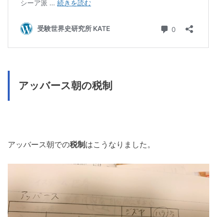
アッバース朝の税制
アッバース朝での
税制
はこうなりました。