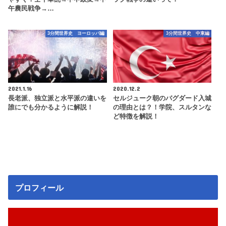
午農民戦争→…
3分間世界史 ヨーロッパ編
3分間世界史 中東編
2021.1.16
2020.12.2
長老派、独立派と水平派の違いを
セルジューク朝のバグダード入城
誰にでも分かるように解説！
の理由とは？！学院、スルタンな
ど特徴を解説！
プロフィール