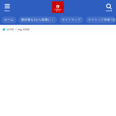
menu
search
ホーム
教科書を1から順番に！
サイトマップ
ケイトって何者？
HOME
img_6309