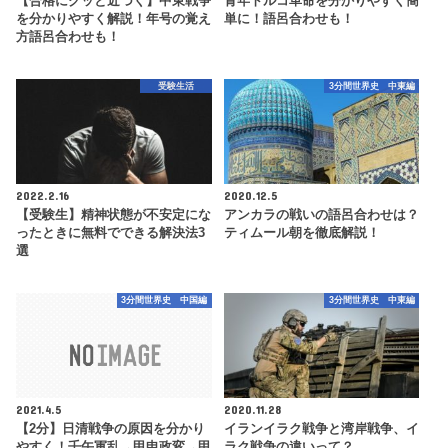
【合格にグッと近づく】中東戦争
青年トルコ革命を分かりやすく簡
を分かりやすく解説！年号の覚え
単に！語呂合わせも！
方語呂合わせも！
受験生活
3分間世界史 中東編
2022.2.16
2020.12.5
【受験生】精神状態が不安定にな
アンカラの戦いの語呂合わせは？
ったときに無料でできる解決法3
ティムール朝を徹底解説！
選
3分間世界史 中国編
3分間世界史 中東編
2021.4.5
2020.11.28
【2分】日清戦争の原因を分かり
イランイラク戦争と湾岸戦争、イ
やすく！壬午軍乱→甲申政変→甲
ラク戦争の違いって？