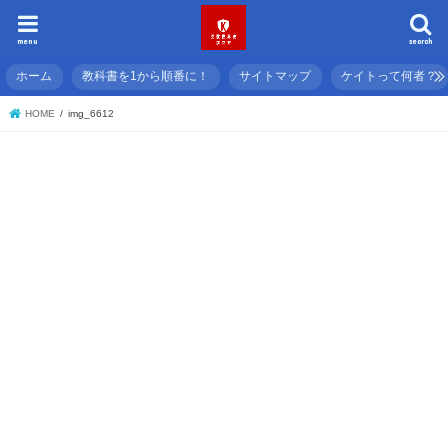
menu
search
ホーム
教科書を1から順番に！
サイトマップ
ケイトって何者？
HOME
img_6612