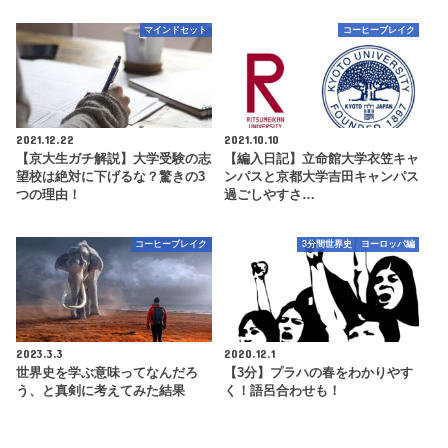
マインドセット
コーヒーブレイク
2021.12.22
2021.10.10
【京大生ガチ解説】大学受験の志
【編入日記】立命館大学衣笠キャ
望校は絶対に下げるな？驚きの3
ンパスと京都大学吉田キャンパス
つの理由！
過ごしやすさ…
コーヒーブレイク
3分間世界史 ヨーロッパ編
2023.3.3
2020.12.1
世界史を学ぶ意味ってなんだろ
【3分】プラハの春をわかりやす
う、と真剣に考えてみた結果
く！語呂合わせも！