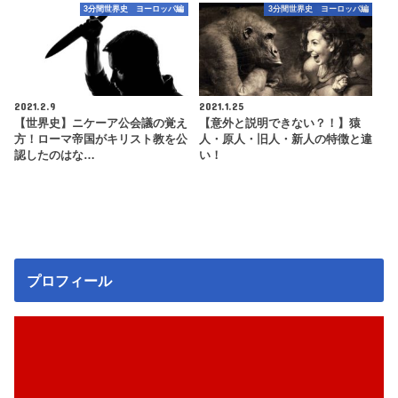
3分間世界史 ヨーロッパ編
3分間世界史 ヨーロッパ編
2021.2.9
2021.1.25
【世界史】ニケーア公会議の覚え
【意外と説明できない？！】猿
方！ローマ帝国がキリスト教を公
人・原人・旧人・新人の特徴と違
認したのはな…
い！
プロフィール