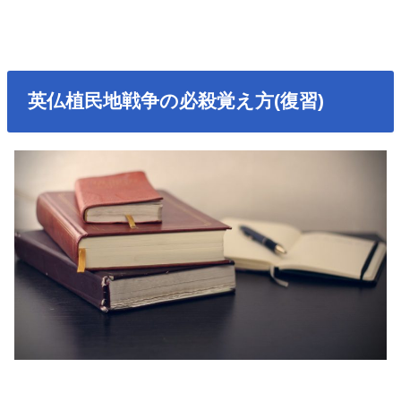
英仏植民地戦争の必殺覚え方(復習)