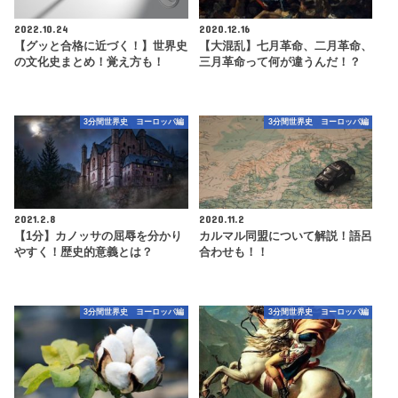
2022.10.24
2020.12.16
【グッと合格に近づく！】世界史
【大混乱】七月革命、二月革命、
の文化史まとめ！覚え方も！
三月革命って何が違うんだ！？
3分間世界史 ヨーロッパ編
3分間世界史 ヨーロッパ編
2021.2.8
2020.11.2
【1分】カノッサの屈辱を分かり
カルマル同盟について解説！語呂
やすく！歴史的意義とは？
合わせも！！
3分間世界史 ヨーロッパ編
3分間世界史 ヨーロッパ編