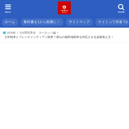
menu
search
ホーム
教科書を1から順番に！
サイトマップ
ケイトって何者？
HOME
3分間世界史 ヨーロッパ編
七年戦争とフレンチインディアン戦争？英仏の植民地戦争を対応させる必殺覚え方！