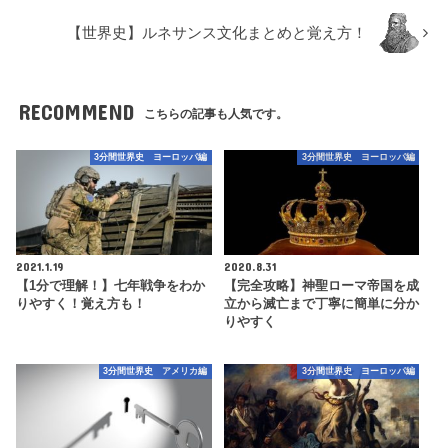
【世界史】ルネサンス文化まとめと覚え方！
RECOMMEND
こちらの記事も人気です。
3分間世界史 ヨーロッパ編
3分間世界史 ヨーロッパ編
2021.1.19
2020.8.31
【1分で理解！】七年戦争をわか
【完全攻略】神聖ローマ帝国を成
りやすく！覚え方も！
立から滅亡まで丁寧に簡単に分か
りやすく
3分間世界史 アメリカ編
3分間世界史 ヨーロッパ編