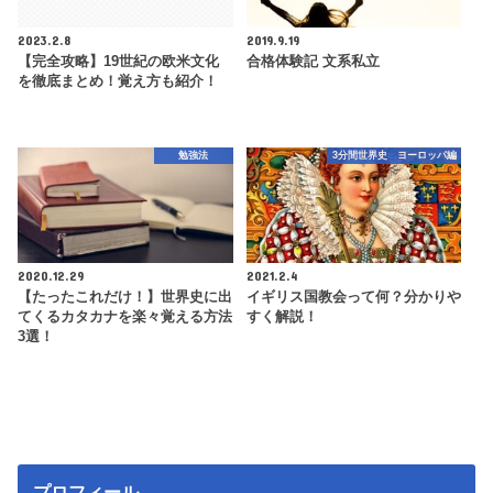
2023.2.8
2019.9.19
【完全攻略】19世紀の欧米文化
合格体験記 文系私立
を徹底まとめ！覚え方も紹介！
勉強法
3分間世界史 ヨーロッパ編
2020.12.29
2021.2.4
【たったこれだけ！】世界史に出
イギリス国教会って何？分かりや
てくるカタカナを楽々覚える方法
すく解説！
3選！
プロフィール