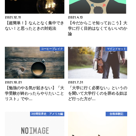
2021.12.11
2021.4.13
【超簡単！】なんとなく集中でき
【今だからこそ知っておこう】大
ない！と思ったときの対処法
学に行く目的はなくてもいいのか
論
コーヒーブレイク
マインドセット
2021.10.21
2021.7.31
【勉強のやる気が起きない】「大
「大学に行く必要ない」というの
学受験が終わったらやりたいこと
を聞いて大学行くのを辞める奴ほ
リスト」でや…
ど行った方が…
3分間世界史 アメリカ編
合格体験記