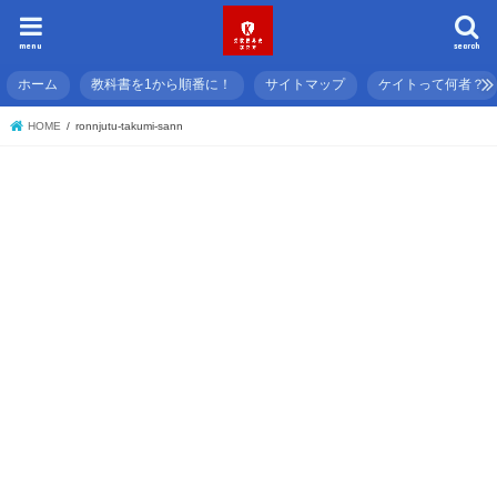
menu
search
ホーム
教科書を1から順番に！
サイトマップ
ケイトって何者？
HOME
ronnjutu-takumi-sann