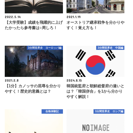
2022.5.14
2021.1.19
【大学受験】成績を飛躍的に上げ
オーストリア継承戦争を分かりや
たかったら参考書は○周しろ！
すく！覚え方も！
3分間世界史 ヨーロッパ編
3分間世界史 中国編
2021.2.8
2024.8.15
【1分】カノッサの屈辱を分かり
韓国統監府と朝鮮総督府の違いと
やすく！歴史的意義とは？
は？「韓国併合」を1から分かり
やすく解説！
合格体験記
3分間世界史 ロシア編