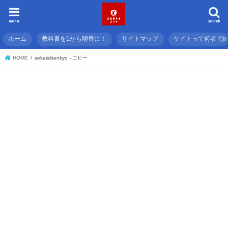
menu
search
ホーム
教科書を1から順番に！
サイトマップ
ケイトって何者？
HOME
sekaisibenkyo - コピー