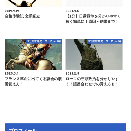
2019.9.19
2021.4.5
合格体験記 文系私立
【1分】日露戦争を分かりやすく
短く簡単に！原因～結果まで！
3分間世界史 ヨーロッパ編
3分間世界史 ヨーロッパ編
2025.3.1
2021.2.9
フランス革命に出てくる議会の順
ローマの三頭政治を分かりやす
番覚え方！
く！語呂合わせでの覚え方も！
プロフィール