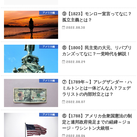
アメリカ編
⑨【1823】モンロー宣言ってなに？
孤立主義とは？
2022.08.30
アメリカ編
⑧【1800】民主党の大元、リパブリ
カンズってなに？一党時代を解説！
2022.08.29
アメリカ編
⑦【1789年～】アレグザンダー・ハ
ミルトンとは一体どんな人？フェデ
ラリストの内部対立とは？
2022.08.07
アメリカ編
⑥【1788】アメリカ合衆国憲法の制
定と連邦政府発足までの経緯～ジョ
ージ・ワシントン大統領～
2022.08.06