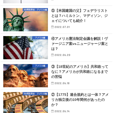
3分間世界史 アメリカ編
⑤【米国建国の父】フェデラリスト
とは？ハミルトン、マディソン、ジ
ェイについても紹介！
2022.07.01
アメリカ編
④アメリカ憲法制定会議を解説！ヴ
ァージニア案vsニュージャージ案と
は？
2022.06.20
アメリカ編
③【18世紀のアメリカ】共和政って
なに？アメリカが共和政になるまで
の苦悩
2022.06.18
3分間世界史 アメリカ編
②【1775】連合規約とは一体？アメ
リカ独立後の10年間何があったの
か？
2022.06.14