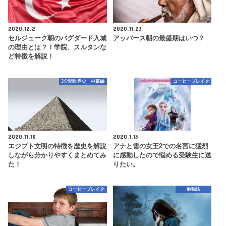
2020.12.2
2020.11.23
セルジューク朝のバグダード入城
アッバース朝の最盛期はいつ？
の理由とは？！学院、スルタンな
ど特徴を解説！
3分間世界史 中東編
コーヒーブレイク
2020.11.10
2020.1.13
エジプト文明の特徴を歴史を解説
アナと雪の女王2での名言に猛烈
しながら分かりやすくまとめてみ
に感動したので悩める受験生に送
た！
りたい。
コーヒーブレイク
勉強法