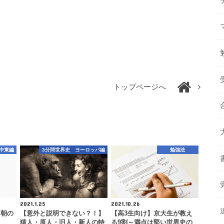
トップページへ
中東編
3分間世界史 ヨーロッパ編
勉強法
2021.1.25
2021.10.26
ス朝の
【意外と説明できない？！】
【高3生向け】京大生が教え
猿人・原人・旧人・新人の特
る9割～満点は堅い世界史の