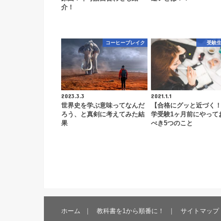
介！
コーヒーブレイク
受験
2023.3.3
2021.1.1
世界史を学ぶ意味ってなんだ
【合格にグッと近づく
ろう、と真剣に考えてみた結
学受験1ヶ月前にやって
果
べき5つのこと
ホーム
教科書を1から順番に！
サイトマップ