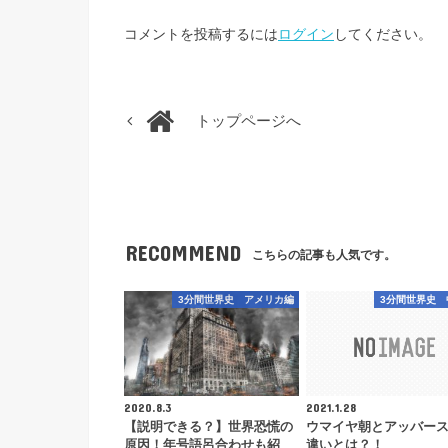
コメントを投稿するには
ログイン
してください。
トップページへ
RECOMMEND
こちらの記事も人気です。
3分間世界史 アメリカ編
3分間世界史 
2020.8.3
2021.1.28
【説明できる？】世界恐慌の
ウマイヤ朝とアッバー
原因！年号語呂合わせも紹
違いとは？！