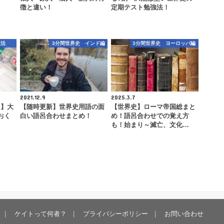
徴と違い！
定期テスト勉強法！
生活
3分間世界史 インド編
3分間世界史 ヨーロッパ編
2021.12.9
2025.3.7
！】大
【随時更新】世界史用語の面
【世界史】ローマ帝国総まと
おく
白い語呂合わせまとめ！
め！語呂合わせでの覚え方
も！始まり～滅亡、文化…
ケイトって何者？
プライバシーポリシー
お問い合わせ