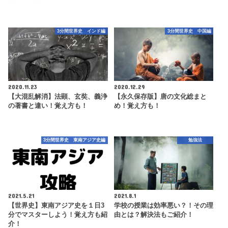
3分間世界史 インド編
3分間世界史 中国編
2020.11.23
2020.12.29
【大混乱解消】法顕、玄奘、義浄
【永久保存版】唐の文化総まと
の著書と違い！覚え方も！
め！覚え方も！
3分間世界史 東南アジア史編
勉強法
2021.5.21
2021.8.1
【世界史】東南アジア史を１日3
学校の授業は効率悪い？！その理
分でマスターしよう！覚え方も紹
由とは？解決法もご紹介！
介！