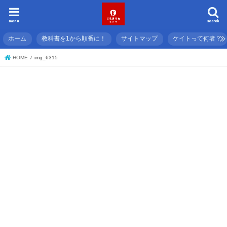
menu
search
ホーム
教科書を1から順番に！
サイトマップ
ケイトって何者？
HOME
img_6315