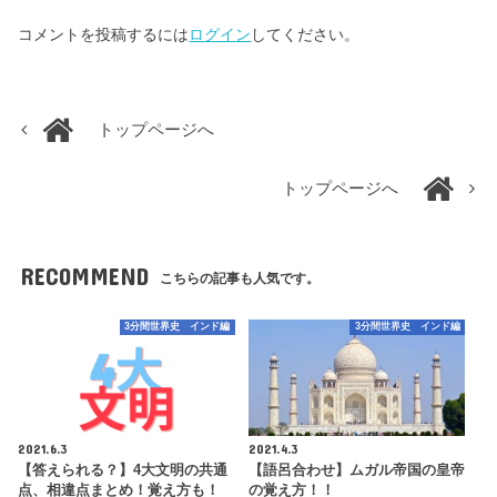
コメントを投稿するには
ログイン
してください。
トップページへ
トップページへ
RECOMMEND
こちらの記事も人気です。
3分間世界史 インド編
3分間世界史 インド編
2021.6.3
2021.4.3
【答えられる？】4大文明の共通
【語呂合わせ】ムガル帝国の皇帝
点、相違点まとめ！覚え方も！
の覚え方！！