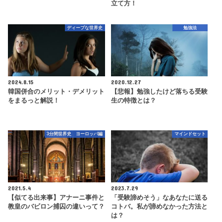
立て方！
ディープな世界史
勉強法
2024.8.15
2020.12.27
韓国併合のメリット・デメリット
【悲報】勉強したけど落ちる受験
をまるっと解説！
生の特徴とは？
3分間世界史 ヨーロッパ編
マインドセット
2021.5.4
2023.7.29
【似てる出来事】アナーニ事件と
「受験諦めそう」なあなたに送る
教皇のバビロン捕囚の違いって？
コトバ。私が諦めなかった方法と
は？