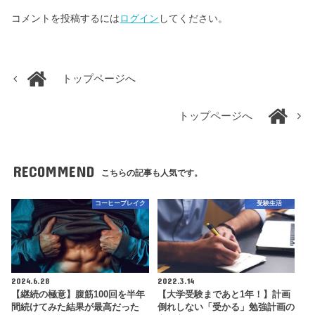
コメントを投稿するには
ログイン
してください。
トップページへ
トップページへ
RECOMMEND
こちらの記事も人気です。
コーヒーブレイク
受験生活
2024.6.28
2022.3.14
【継続の極意】腹筋100回を半年
【大学受験まであと1年！】計画
間続けてみた結果が最高だった
倒れしない「受かる」勉強計画の