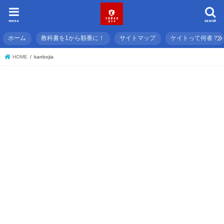
menu
search
ホーム
教科書を1から順番に！
サイトマップ
ケイトって何者？
HOME
kanbojia