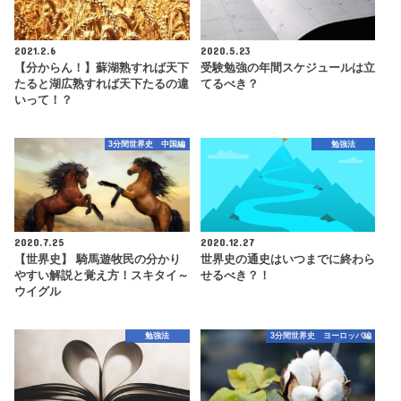
2021.2.6
2020.5.23
【分からん！】蘇湖熟すれば天下
受験勉強の年間スケジュールは立
たると湖広熟すれば天下たるの違
てるべき？
いって！？
3分間世界史 中国編
勉強法
2020.7.25
2020.12.27
【世界史】 騎馬遊牧民の分かり
世界史の通史はいつまでに終わら
やすい解説と覚え方！スキタイ～
せるべき？！
ウイグル
勉強法
3分間世界史 ヨーロッパ編