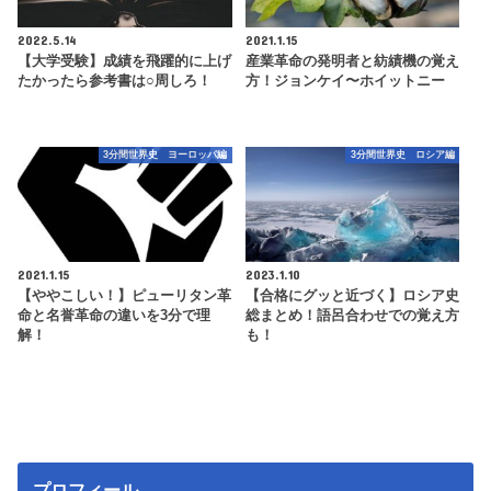
2022.5.14
2021.1.15
【大学受験】成績を飛躍的に上げ
産業革命の発明者と紡績機の覚え
たかったら参考書は○周しろ！
方！ジョンケイ〜ホイットニー
3分間世界史 ヨーロッパ編
3分間世界史 ロシア編
2021.1.15
2023.1.10
【ややこしい！】ピューリタン革
【合格にグッと近づく】ロシア史
命と名誉革命の違いを3分で理
総まとめ！語呂合わせでの覚え方
解！
も！
プロフィール