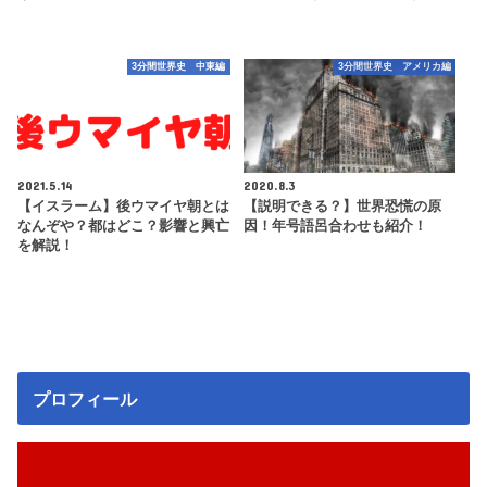
3分間世界史 中東編
3分間世界史 アメリカ編
2021.5.14
2020.8.3
【イスラーム】後ウマイヤ朝とは
【説明できる？】世界恐慌の原
なんぞや？都はどこ？影響と興亡
因！年号語呂合わせも紹介！
を解説！
プロフィール