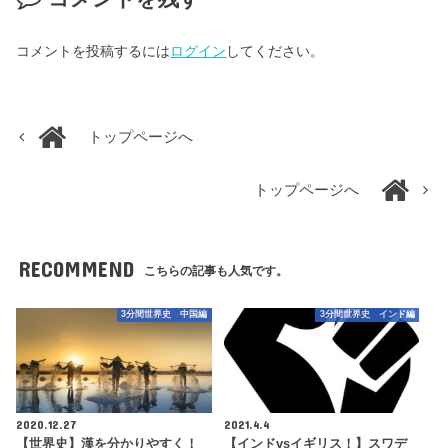
コメントを投稿するには
ログイン
してください。
トップページへ
トップページへ
RECOMMEND
こちらの記事も人気です。
3分間世界史 中国編
3分間世界史 インド編
2020.12.27
2021.4.4
【世界史】漢を分かりやすく！
【インドvsイギリス！】スワデ