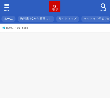
menu
search
ホーム
教科書を1から順番に！
サイトマップ
ケイトって何者？
HOME
img_5268