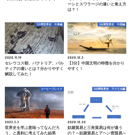
ーシとスワラージの違いと覚え方
は？！
3分間世界史 中東編
3分間世界史 中国編
2020.11.19
2020.12.3
セレウコス朝、バクトリア、パル
【3分】中国文明の特徴を分かり
ティアの違いとは？分かりやすく
やすく！
解説してみた！
コーヒーブレイク
3分間世界史 アメリカ編
2023.3.3
2020.12.22
世界史を学ぶ意味ってなんだろ
奴隷貿易と三角貿易は何が違う
う、と真剣に考えてみた結果
の？～奴隷貿易とアヘン密貿易～