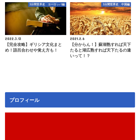
3分間世界史 ヨーロッパ編
3分間世界史 中国編
2022.3.13
2021.2.6
【完全攻略】ギリシア文化まと
【分からん！】蘇湖熟すれば天下
め！語呂合わせや覚え方も！
たると湖広熟すれば天下たるの違
いって！？
プロフィール