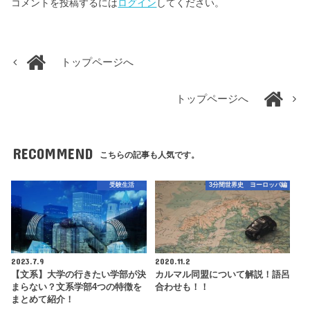
コメントを投稿するには
ログイン
してください。
トップページへ
トップページへ
RECOMMEND
こちらの記事も人気です。
受験生活
3分間世界史 ヨーロッパ編
2023.7.9
2020.11.2
【文系】大学の行きたい学部が決
カルマル同盟について解説！語呂
まらない？文系学部4つの特徴を
合わせも！！
まとめて紹介！