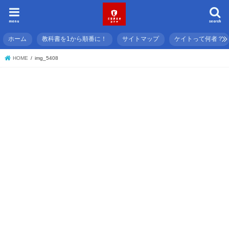
menu
search
ホーム
教科書を1から順番に！
サイトマップ
ケイトって何者？
HOME
img_5408