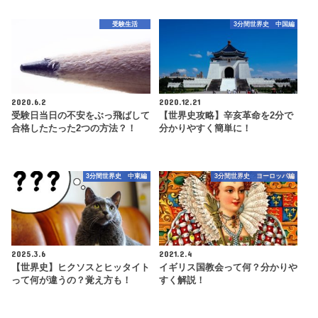
受験生活
3分間世界史 中国編
2020.6.2
2020.12.21
受験日当日の不安をぶっ飛ばして
【世界史攻略】辛亥革命を2分で
合格したたった2つの方法？！
分かりやすく簡単に！
3分間世界史 中東編
3分間世界史 ヨーロッパ編
2025.3.6
2021.2.4
【世界史】ヒクソスとヒッタイト
イギリス国教会って何？分かりや
って何が違うの？覚え方も！
すく解説！