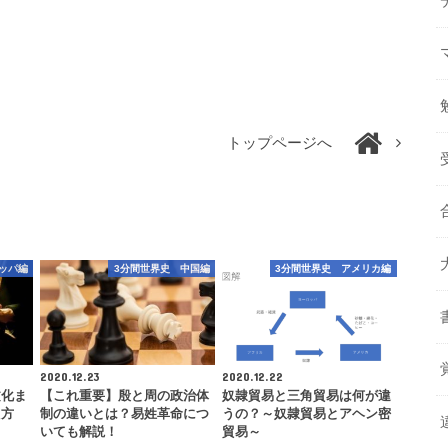
トップページへ
ッパ編
3分間世界史 中国編
3分間世界史 アメリカ編
2020.12.23
2020.12.22
文化ま
【これ重要】殷と周の政治体
奴隷貿易と三角貿易は何が違
え方
制の違いとは？易姓革命につ
うの？～奴隷貿易とアヘン密
いても解説！
貿易～