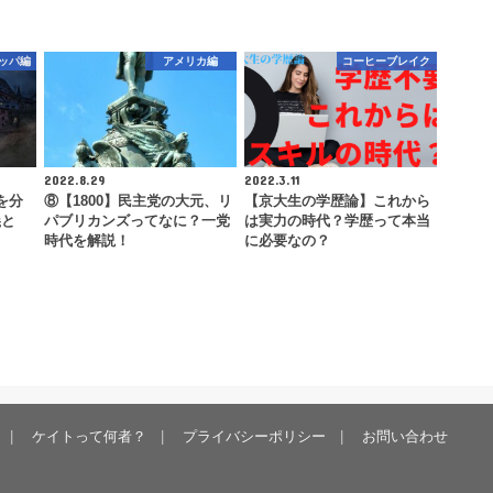
ッパ編
アメリカ編
コーヒーブレイク
2022.8.29
2022.3.11
を分
⑧【1800】民主党の大元、リ
【京大生の学歴論】これから
義と
パブリカンズってなに？一党
は実力の時代？学歴って本当
時代を解説！
に必要なの？
ケイトって何者？
プライバシーポリシー
お問い合わせ