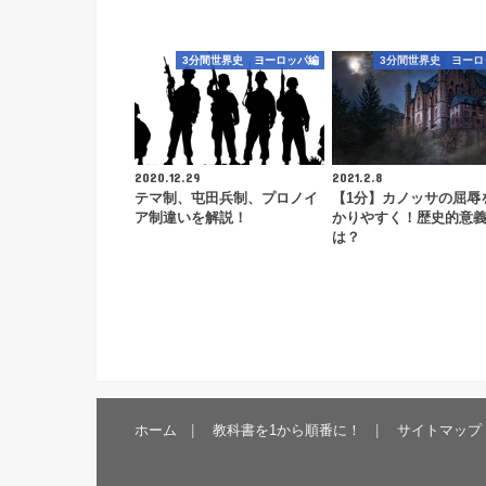
3分間世界史 ヨーロッパ編
3分間世界史 ヨーロ
2020.12.29
2021.2.8
テマ制、屯田兵制、プロノイ
【1分】カノッサの屈辱
ア制違いを解説！
かりやすく！歴史的意
は？
ホーム
教科書を1から順番に！
サイトマップ