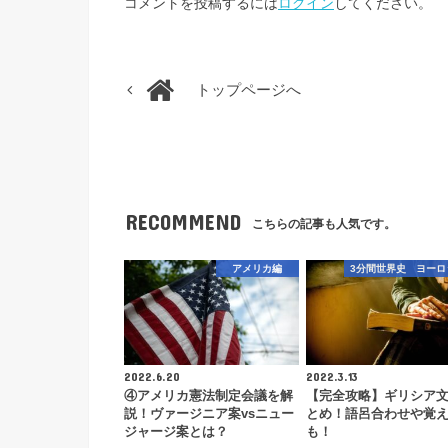
コメントを投稿するには
ログイン
してください。
トップページへ
RECOMMEND
こちらの記事も人気です。
アメリカ編
3分間世界史 ヨーロ
2022.6.20
2022.3.13
④アメリカ憲法制定会議を解
【完全攻略】ギリシア
説！ヴァージニア案vsニュー
とめ！語呂合わせや覚
ジャージ案とは？
も！