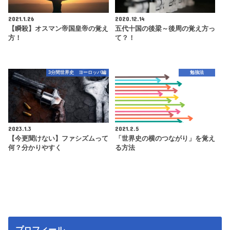
2021.1.26
2020.12.14
【瞬殺】オスマン帝国皇帝の覚え
五代十国の後梁～後周の覚え方っ
方！
て？！
3分間世界史 ヨーロッパ編
勉強法
2023.1.3
2021.2.5
【今更聞けない】ファシズムって
「世界史の横のつながり」を覚え
何？分かりやすく
る方法
プロフィール