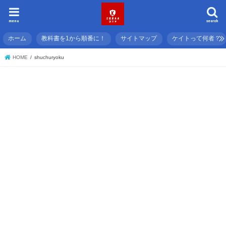
menu
search
ホーム
教科書を1から順番に！
サイトマップ
ケイトって何者？
HOME
shuchuryoku