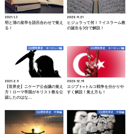
2021.1.3
2020.11.21
明と清の皇帝を語呂合わせで覚え
ヒジュラって何！？イスラーム教
る！
の誕生を3分で解説！
3分間世界史 ヨーロッパ編
3分間世界史 ヨーロッパ編
2021.2.9
2020.12.19
【世界史】ニケーア公会議の覚え
エジプト=トルコ戦争を分かりや
方！ローマ帝国がキリスト教を公
すく解説！覚え方も！
認したのはな…
3分間世界史 中東編
3分間世界史 中国編