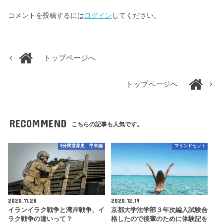
コメントを投稿するには
ログイン
してください。
トップページへ
トップページへ
RECOMMEND
こちらの記事も人気です。
3分間世界史 中東編
マインドセット
2020.11.28
2020.12.19
イランイラク戦争と湾岸戦争、イ
京都大学法学部３年次編入試験合
ラク戦争の違いって？
格したので後輩のために体験記を