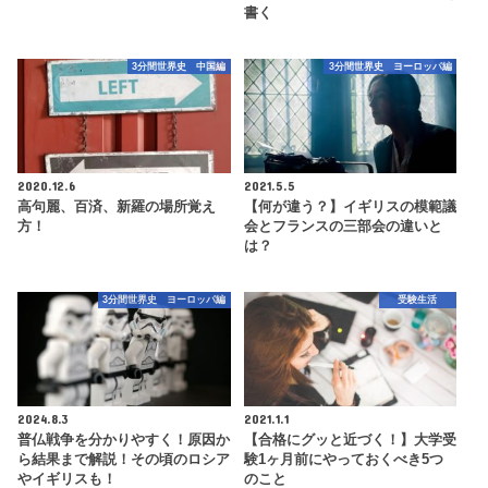
書く
3分間世界史 中国編
3分間世界史 ヨーロッパ編
2020.12.6
2021.5.5
高句麗、百済、新羅の場所覚え
【何が違う？】イギリスの模範議
方！
会とフランスの三部会の違いと
は？
3分間世界史 ヨーロッパ編
受験生活
2024.8.3
2021.1.1
普仏戦争を分かりやすく！原因か
【合格にグッと近づく！】大学受
ら結果まで解説！その頃のロシア
験1ヶ月前にやっておくべき5つ
やイギリスも！
のこと