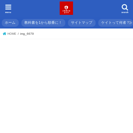
menu
search
ホーム
教科書を1から順番に！
サイトマップ
ケイトって何者？
HOME
img_6679