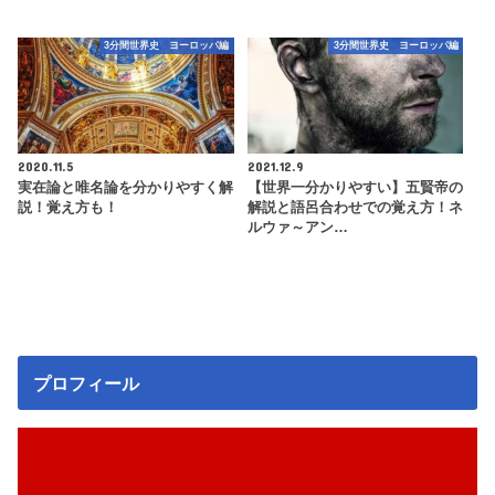
3分間世界史 ヨーロッパ編
3分間世界史 ヨーロッパ編
2020.11.5
2021.12.9
実在論と唯名論を分かりやすく解
【世界一分かりやすい】五賢帝の
説！覚え方も！
解説と語呂合わせでの覚え方！ネ
ルウァ～アン…
プロフィール