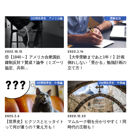
3分間世界史 アメリカ編
受験生活
2022.10.15
2022.3.14
⑪【1840～】アメリカ合衆国奴
【大学受験まであと1年！】計画
隷制反対？賛成？論争（ミズーリ
倒れしない「受かる」勉強計画の
協定、共和…
立て方！
3分間世界史 中東編
3分間世界史 中東編
2025.3.6
2020.12.22
【世界史】ヒクソスとヒッタイト
マムルーク朝を分かりやすく！同
って何が違うの？覚え方も！
時代の王朝も！