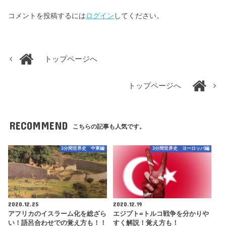
コメントを投稿するには
ログイン
してください。
トップページへ
トップページへ
RECOMMEND
こちらの記事も人気です。
3分間世界史 中東編
3分間世界史 ヨーロッパ編
2020.12.25
2020.12.19
アフリカのイスラーム化を総ざら
エジプト=トルコ戦争を分かりや
い！語呂合わせでの覚え方も！！
すく解説！覚え方も！