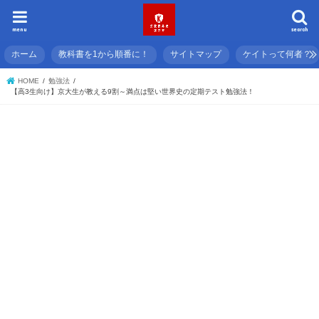
menu
search
ホーム
教科書を1から順番に！
サイトマップ
ケイトって何者？
HOME
勉強法
【高3生向け】京大生が教える9割～満点は堅い世界史の定期テスト勉強法！