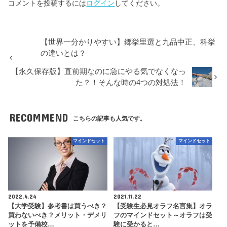
コメントを投稿するには
ログイン
してください。
【世界一分かりやすい】郷挙里選と九品中正、科挙
の違いとは？
【永久保存版】直前期なのに急にやる気でなくなっ
た？！そんな時の4つの対処法！
RECOMMEND
こちらの記事も人気です。
マインドセット
マインドセット
2022.4.24
2021.11.22
【大学受験】参考書は買うべき？
【受験生必見オラフ名言集】オラ
買わないべき？メリット・デメリ
フのマインドセット～オラフは受
ットを予備校…
験に受かると…