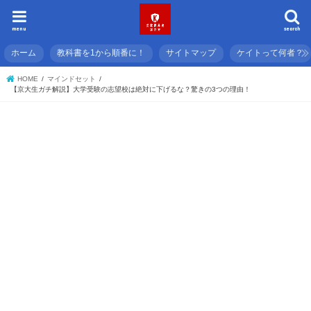
menu
search
ホーム
教科書を1から順番に！
サイトマップ
ケイトって何者？
HOME
マインドセット
【京大生ガチ解説】大学受験の志望校は絶対に下げるな？驚きの3つの理由！