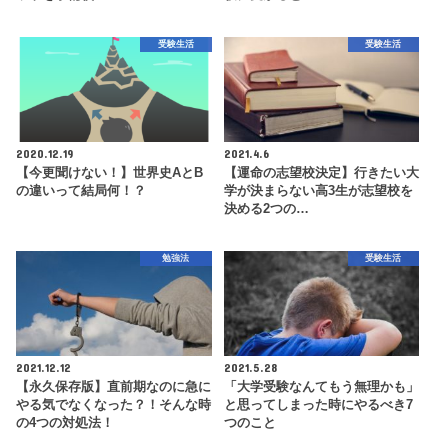
受験生活
受験生活
2020.12.19
2021.4.6
【今更聞けない！】世界史AとB
【運命の志望校決定】行きたい大
の違いって結局何！？
学が決まらない高3生が志望校を
決める2つの…
勉強法
受験生活
2021.12.12
2021.5.28
【永久保存版】直前期なのに急に
「大学受験なんてもう無理かも」
やる気でなくなった？！そんな時
と思ってしまった時にやるべき7
の4つの対処法！
つのこと